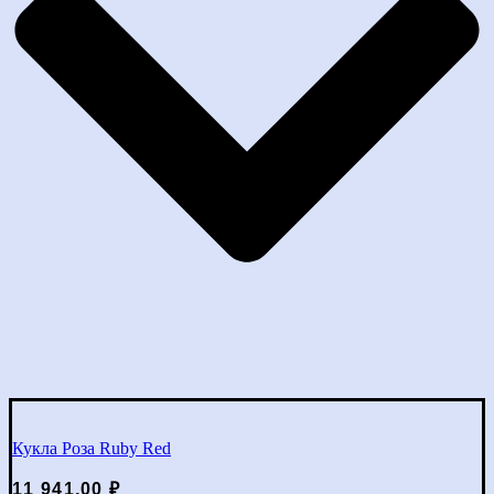
Кукла Роза Ruby Red
11 941,00
₽