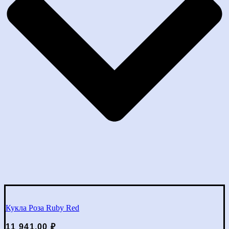
Кукла Роза Ruby Red
11 941,00
₽