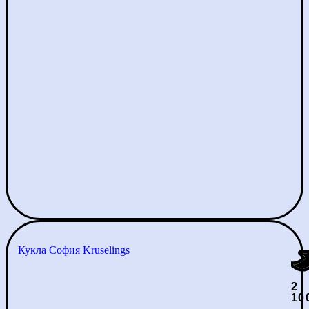
Кукла София Kruselings
2
10