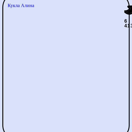
Кукла Алина
6
41