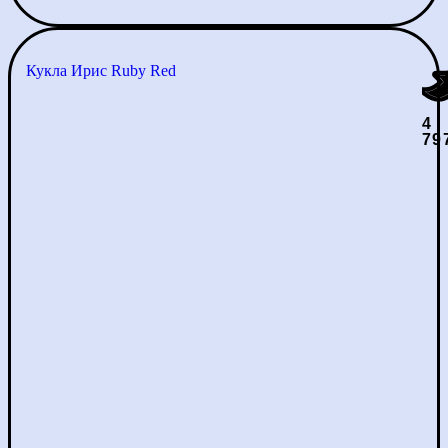
Кукла Ирис Ruby Red
4
79