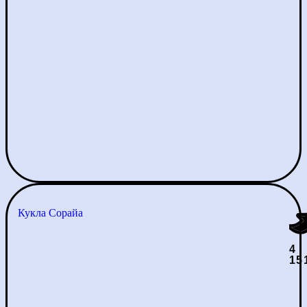
Кукла Сорайа
4
15