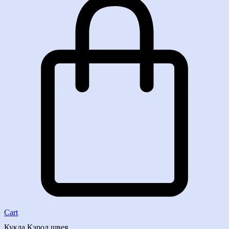
Cart
Кукла Кэрол швея