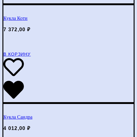
Кукла Коти
7 372,00
₽
В КОРЗИНУ
Кукла Сандра
4 012,00
₽