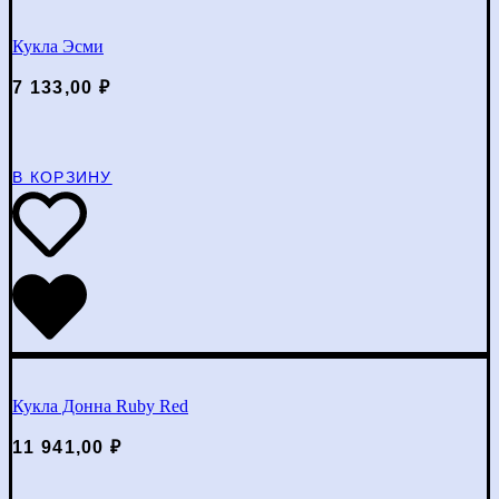
Кукла Эсми
7 133,00
₽
В КОРЗИНУ
Кукла Донна Ruby Red
11 941,00
₽