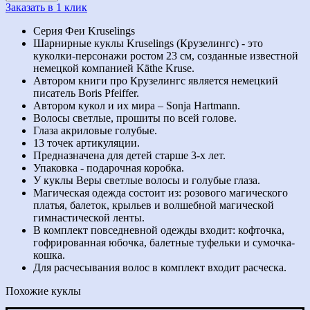
Заказать в 1 клик
Серия Феи Kruselings
Шарнирные куклы Kruselings (Крузелингс) - это
куколки-персонажи ростом 23 см, созданные известной
немецкой компанией Käthe Kruse.
Автором книги про Крузелингс является немецкий
писатель Boris Pfeiffer.
Автором кукол и их мира – Sonja Hartmann.
Волосы светлые, прошиты по всей голове.
Глаза акриловые голубые.
13 точек артикуляции.
Предназначена для детей старше 3-х лет.
Упаковка - подарочная коробка.
У куклы Веры светлые волосы и голубые глаза.
Магическая одежда состоит из: розового магического
платья, балеток, крыльев и волшебной магической
гимнастической ленты.
В комплект повседневной одежды входит: кофточка,
гофрированная юбочка, балетные туфельки и сумочка-
кошка.
Для расчесывания волос в комплект входит расческа.
Похожие куклы