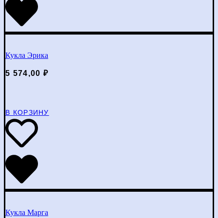
Кукла Эрика
5 574,00
₽
В КОРЗИНУ
Кукла Марга