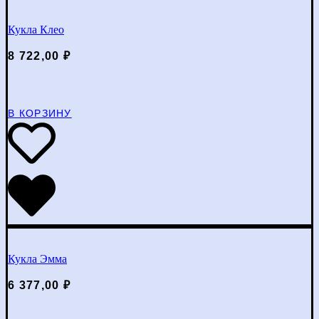
Кукла Клео
8 722,00
₽
В КОРЗИНУ
Кукла Эмма
6 377,00
₽