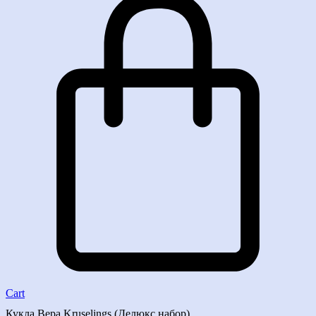
Cart
Кукла Вера Kruselings (Делюкс набор)