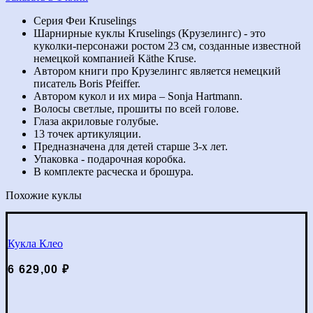
Вера
Kruselings
Серия Феи Kruselings
Шарнирные куклы Kruselings (Крузелингс) - это
куколки-персонажи ростом 23 см, созданные известной
немецкой компанией Käthe Kruse.
Автором книги про Крузелингс является немецкий
писатель Boris Pfeiffer.
Автором кукол и их мира – Sonja Hartmann.
Волосы светлые, прошиты по всей голове.
Глаза акриловые голубые.
13 точек артикуляции.
Предназначена для детей старше 3-х лет.
Упаковка - подарочная коробка.
В комплекте расческа и брошура.
Похожие куклы
Кукла Клео
6 629,00
₽