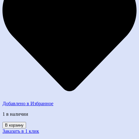
Добавлено в Избранное
1 в наличии
Количество
В корзину
товара
Заказать в 1 клик
Кукла