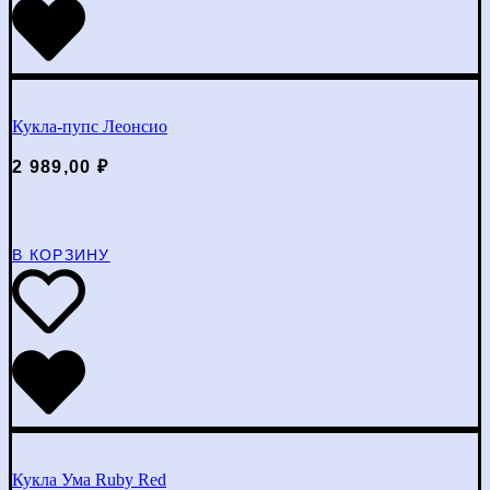
Кукла-пупс Леонсио
2 989,00
₽
В КОРЗИНУ
Кукла Ума Ruby Red