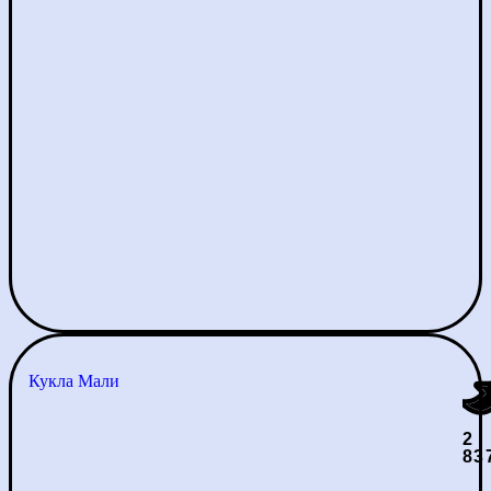
Кукла Мали
2
83