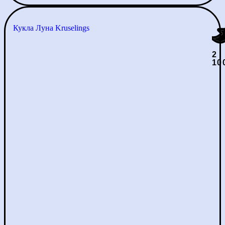
Кукла Луна Kruselings
2
10