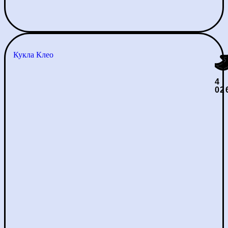
Кукла Клео
4
02