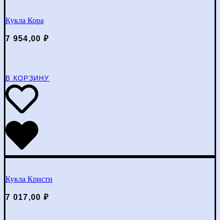
Кукла Кора
7 954,00
₽
В КОРЗИНУ
Кукла Кристи
7 017,00
₽