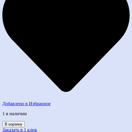
Добавлено в Избранное
1 в наличии
Количество
В корзину
товара
Заказать в 1 клик