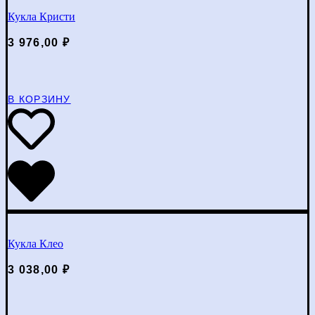
Кукла Кристи
3 976,00
₽
В КОРЗИНУ
Кукла Клео
3 038,00
₽