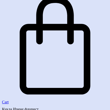
Cart
Кукла Ирене флорист